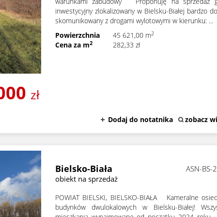
warunkami zabudowy Proponuję na sprzedaż g
inwestycyjny zlokalizowany w Bielsku-Białej bardzo d
skomunikowany z drogami wylotowymi w kierunku: ...
2
Powierzchnia
45 621,00 m
2
Cena za m
282,33 zł
 000
zł
Dodaj do notatnika
zobacz wi
Bielsko-Biała
ASN-BS-
obiekt na sprzedaż
POWIAT BIELSKI, BIELSKO-BIAŁA Kameralne osied
budynków dwulokalowych w Bielsku-Białej! Wszys
mieszkania wynajmowane od początku 2024 roku -