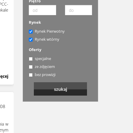
Piętro
 PCC-
kale
Rynek
Rynek Pierwotny
Rynek wtórny
Oferty
specjalne
ze zdjęciem
bez prowizji
ęcej
208
nia w
znym