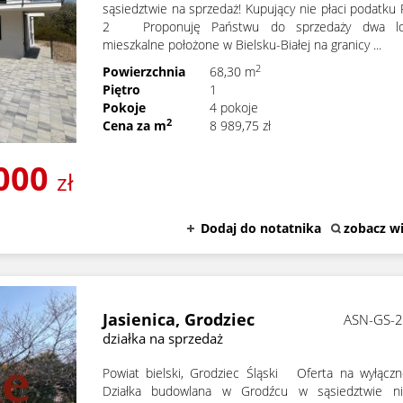
sąsiedztwie na sprzedaż! Kupujący nie płaci podatku
2 Proponuję Państwu do sprzedaży dwa lo
mieszkalne położone w Bielsku-Białej na granicy ...
2
Powierzchnia
68,30 m
Piętro
1
Pokoje
4 pokoje
2
Cena za m
8 989,75 zł
000
zł
Dodaj do notatnika
zobacz wi
Jasienica,
Grodziec
ASN-GS-
działka na sprzedaż
Powiat bielski, Grodziec Śląski Oferta na wyłącz
Działka budowlana w Grodźcu w sąsiedztwie nis