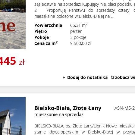
sąsiedztwie na sprzedaż! Kupujący nie płaci podatku
2 Proponuję Państwu do sprzedaży cztery lo
mieszkalne położone w Bielsku-Białej na ...
2
Powierzchnia
65,31 m
Piętro
parter
Pokoje
3 pokoje
2
Cena za m
9 500,00 zł
445
zł
Dodaj do notatnika
zobacz wi
Bielsko-Biała,
Złote Łany
ASN-MS-
mieszkanie na sprzedaż
BIELSKO-BIAŁA, os. Złote Łany/Lipnik Nowe mieszka
stanie deweloperskim w Bielsku-Białej w przyja