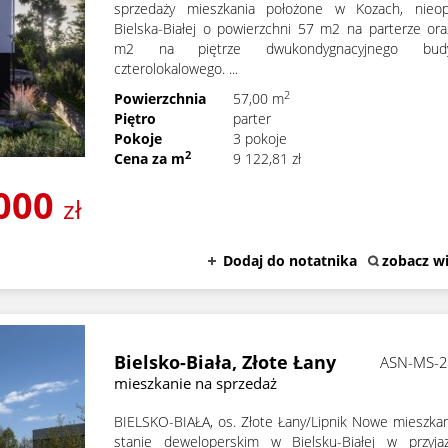
sprzedaży mieszkania położone w Kozach, nieop
Bielska-Białej o powierzchni 57 m2 na parterze or
m2 na piętrze dwukondygnacyjnego bud
czterolokalowego. ...
2
Powierzchnia
57,00 m
Piętro
parter
Pokoje
3 pokoje
2
Cena za m
9 122,81 zł
000
zł
Dodaj do notatnika
zobacz wi
Bielsko-Biała,
Złote Łany
ASN-MS-
mieszkanie na sprzedaż
BIELSKO-BIAŁA, os. Złote Łany/Lipnik Nowe mieszka
stanie deweloperskim w Bielsku-Białej w przyja