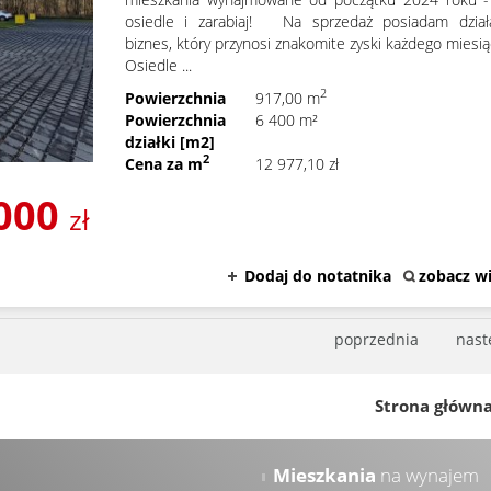
osiedle i zarabiaj! Na sprzedaż posiadam działa
biznes, który przynosi znakomite zyski każdego mies
Osiedle ...
2
Powierzchnia
917,00 m
Powierzchnia
6 400 m²
działki [m2]
2
Cena za m
12 977,10 zł
 000
zł
Dodaj do notatnika
zobacz wi
poprzednia
nast
Strona główn
Mieszkania
na wynajem