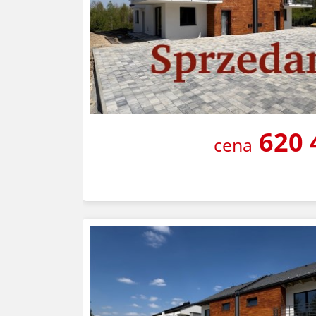
620 
cena