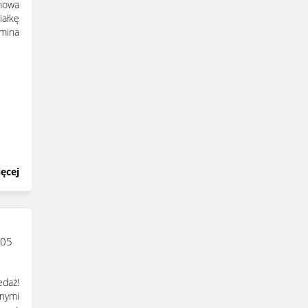
mowa
ałkę
mina
ęcej
205
edaż!
nymi