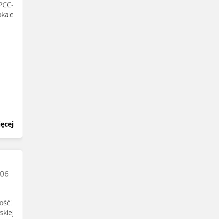
 PCC-
kale
ęcej
206
ność!
kiej