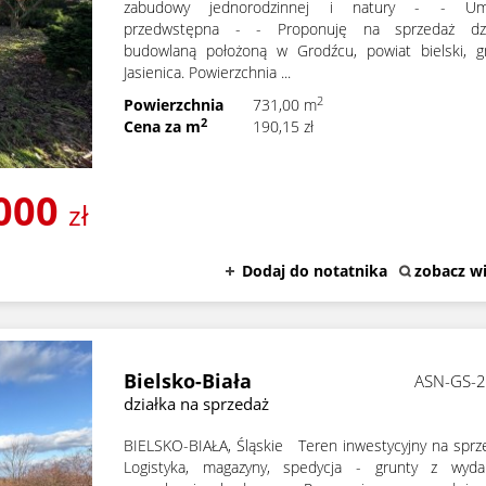
zabudowy jednorodzinnej i natury - - U
przedwstępna - - Proponuję na sprzedaż dzi
budowlaną położoną w Grodźcu, powiat bielski, g
Jasienica. Powierzchnia ...
2
Powierzchnia
731,00 m
2
Cena za m
190,15 zł
000
zł
Dodaj do notatnika
zobacz wi
Bielsko-Biała
ASN-GS-
działka na sprzedaż
BIELSKO-BIAŁA, Śląskie Teren inwestycyjny na sprz
Logistyka, magazyny, spedycja - grunty z wyda