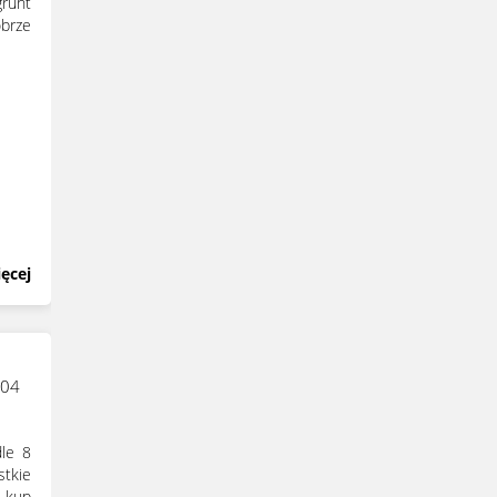
runt
obrze
ęcej
204
le 8
tkie
 kup