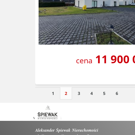
11 900
cena
1
2
3
4
5
6
Aleksander Śpiewak Nieruchomości