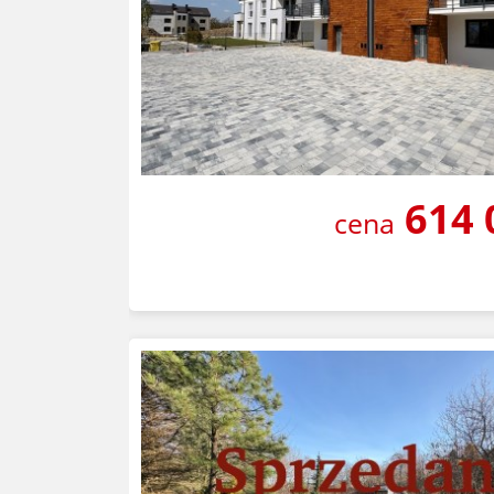
614 
cena