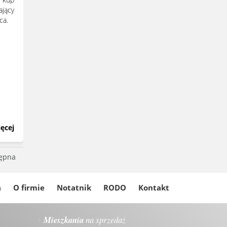
jący
iąca.
ęcej
ępna
a
O firmie
Notatnik
RODO
Kontakt
Mieszkania
na sprzedaż