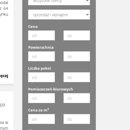
odal
az 64
ynku
Cena
Powierzchnia
Liczba pokoi
ęcej
Pomieszczeń biurowych
209
2
Cena za m
nia w
znym