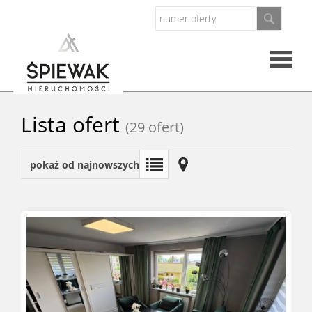
Strona
Lista ofert
(29 ofert)
główna
O
pokaż od najnowszych
firmie
Oferty
Mieszkan
Domy