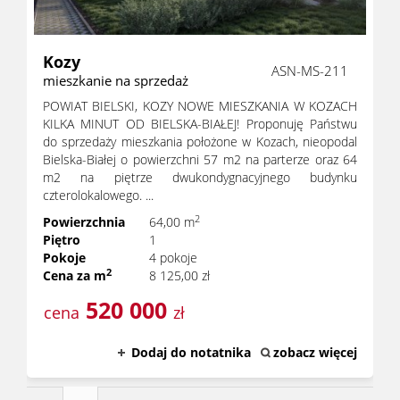
Kozy
ASN-MS-211
mieszkanie na sprzedaż
POWIAT BIELSKI, KOZY NOWE MIESZKANIA W KOZACH
KILKA MINUT OD BIELSKA-BIAŁEJ! Proponuję Państwu
do sprzedaży mieszkania położone w Kozach, nieopodal
Bielska-Białej o powierzchni 57 m2 na parterze oraz 64
m2 na piętrze dwukondygnacyjnego budynku
czterolokalowego. ...
2
Powierzchnia
64,00 m
Piętro
1
Pokoje
4 pokoje
2
Cena za m
8 125,00 zł
520 000
cena
zł
Dodaj do notatnika
zobacz więcej