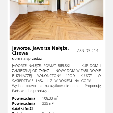
Jaworze,
Jaworze Nałęże,
ASN-DS-214
Cisowa
dom na sprzedaż
JAWORZE NAŁĘŻE, POWIAT BIELSKI - - KUP DOM I
ZAMIESZKAJ OD ZARAZ - - NOWY DOM W ZABUDOWIE
BLIŹNIACZEJ WYKOŃCZONY "POD KLUCZ" W
SĄSIEDZTWIE LASU I Z WIDOKIEM NA GÓRY! --
Wydane pozwolenie na użytkowanie domu -- Proponuję
Państwu do sprzedaży ...
2
Powierzchnia
108,33 m
Powierzchnia
335 m²
działki [m2]