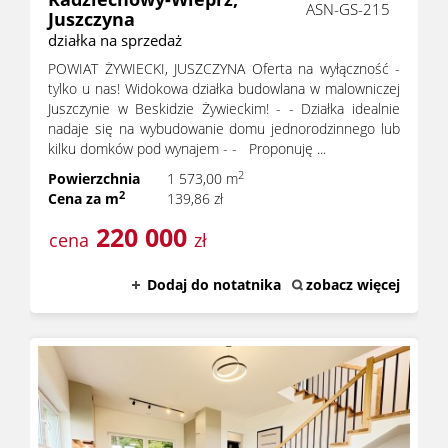
ASN-GS-215
Juszczyna
działka na sprzedaż
POWIAT ŻYWIECKI, JUSZCZYNA Oferta na wyłączność -
tylko u nas! Widokowa działka budowlana w malowniczej
Juszczynie w Beskidzie Żywieckim! - - Działka idealnie
nadaje się na wybudowanie domu jednorodzinnego lub
kilku domków pod wynajem - - Proponuję ...
2
Powierzchnia
1 573,00 m
2
Cena za m
139,86 zł
220 000
cena
zł
Dodaj do notatnika
zobacz więcej