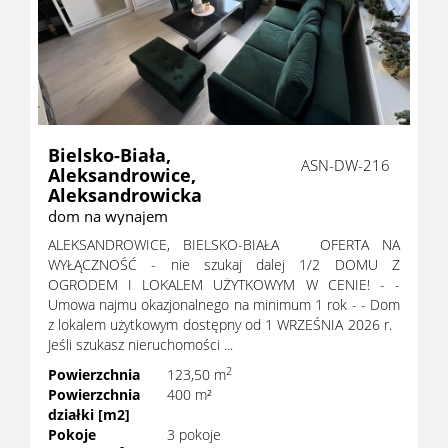
Dzialki
Obiekty
Bielsko-Biała,
ASN-DW-216
Aleksandrowice,
Aleksandrowicka
RODO
dom na wynajem
ALEKSANDROWICE, BIELSKO-BIAŁA OFERTA NA
Kontak
WYŁĄCZNOŚĆ - nie szukaj dalej 1/2 DOMU Z
OGRODEM I LOKALEM UŻYTKOWYM W CENIE! - -
Umowa najmu okazjonalnego na minimum 1 rok - - Dom
z lokalem użytkowym dostępny od 1 WRZEŚNIA 2026 r.
Jeśli szukasz nieruchomości ...
2
Powierzchnia
123,50 m
Powierzchnia
400 m²
działki [m2]
Pokoje
3 pokoje