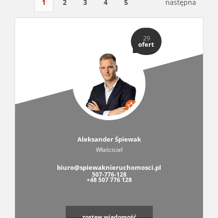
1
2
3
4
5
następna
29
ofert
Aleksander Śpiewak
Właściciel
biuro@spiewaknieruchomosci.pl
507-776-128
+48 507 776 128
zostaw wiadomość