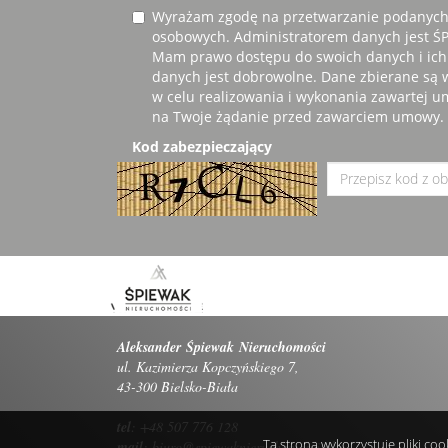
Wyrażam zgodę na przetwarzanie podanych
osobowych. Administratorem danych jest
Mam prawo dostępu do swoich danych i ich
danych jest dobrowolne. Dane zbierane są
w celu realizowania i wykonania zawartej u
na Twoje żądanie przed zawarciem umowy.
Kod zabezpieczający
Aleksander Śpiewak Nieruchomości
ul. Kazimierza Kopczyńskiego 7,
43-300 Bielsko-Biała
tel
: +48 507 776 128
Ta strona wykorzystuje pliki co
mail
:
biuro@spiewaknieruchomosci.pl