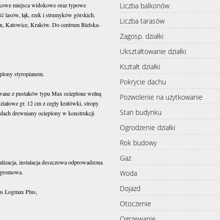
Liczba balkonów
ątkowe miejsca widokowe oraz typowe
ość lasów, łąk, rzek i strumyków górskich.
Liczba tarasów
n, Katowice, Kraków. Do centrum Bielska-
Zagosp. działki
Ukształtowanie działki
Kształt działki
plony styropianem.
Pokrycie dachu
wane z pustaków typu Max ocieplone wełną
Pozwolenie na użytkowanie
iałowe gr. 12 cm z cegły kratówki, stropy
Stan budynku
dach drewniany ocieplony w konstrukcji
Ogrodzenie działki
Rok budowy
Gaz
nalizacja, instalacja deszczowa odprowadzona
 odgromowa.
Woda
Dojazd
us Logmax Plus,
Otoczenie
Ogrzewanie