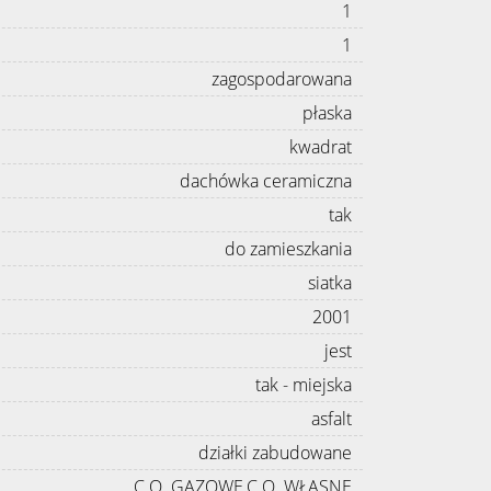
1
1
zagospodarowana
płaska
kwadrat
dachówka ceramiczna
tak
do zamieszkania
siatka
2001
jest
tak - miejska
asfalt
działki zabudowane
C.O. GAZOWE,C.O. WŁASNE