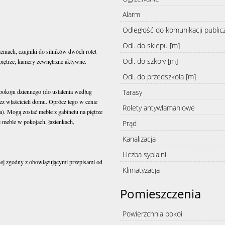
Alarm
Odległość do komunikacji public
Odl. do sklepu [m]
niach, czujniki do silników dwóch rolet
Odl. do szkoły [m]
piętrze, kamery zewnętrzne aktywne.
Odl. do przedszkola [m]
Tarasy
pokoju dziennego (do ustalenia według
ez właścicieli domu. Oprócz tego w cenie
Rolety antywłamaniowe
a). Mogą zostać meble z gabinetu na piętrze
e meble w pokojach, łazienkach,
Prąd
Kanalizacja
Liczba sypialni
znej zgodny z obowiązującymi przepisami od
Klimatyzacja
Pomieszczenia
Powierzchnia pokoi