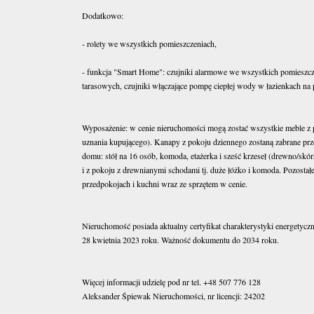
Dodatkowo:
- rolety we wszystkich pomieszczeniach,
- funkcja "Smart Home": czujniki alarmowe we wszystkich pomieszcze
tarasowych, czujniki włączające pompę ciepłej wody w łazienkach na 
Wyposażenie: w cenie nieruchomości mogą zostać wszystkie meble z 
uznania kupującego). Kanapy z pokoju dziennego zostaną zabrane prz
domu: stół na 16 osób, komoda, etażerka i sześć krzeseł (drewno/skór
i z pokoju z drewnianymi schodami tj. duże łóżko i komoda. Pozostał
przedpokojach i kuchni wraz ze sprzętem w cenie.
Nieruchomość posiada aktualny certyfikat charakterystyki energetyc
28 kwietnia 2023 roku. Ważność dokumentu do 2034 roku.
Więcej informacji udzielę pod nr tel. +48 507 776 128
Aleksander Śpiewak Nieruchomości, nr licencji: 24202