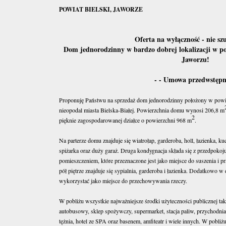
POWIAT BIELSKI, JAWORZE
Oferta na wyłączność - nie szu
Dom jednorodzinny w bardzo dobrej lokalizacji w po
Jaworzu!
- - Umowa przedwstępna
Proponuję Państwu na sprzedaż dom jednorodzinny położony w powie
nieopodal miasta Bielska-Białej. Powierzchnia domu wynosi 206,8 m
2
pięknie zagospodarowanej działce o powierzchni 968 m
.
Na parterze domu znajduje się wiatrołap, garderoba, holl, łazienka, ku
spiżarka oraz duży garaż. Druga kondygnacja składa się z przedpokoj
pomieszczeniem, które przeznaczone jest jako miejsce do suszenia i pra
pół piętrze znajduje się sypialnia, garderoba i łazienka. Dodatkowo 
wykorzystać jako miejsce do przechowywania rzeczy.
W pobliżu wszystkie najważniejsze środki użyteczności publicznej taki
autobusowy, sklep spożywczy, supermarket, stacja paliw, przychodnia 
tężnia, hotel ze SPA oraz basenem, amfiteatr i wiele innych. W pobliż