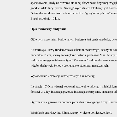
spacerowania, jazdy na rowerze lub innej aktywności fizycznej, wyj
górskie szlaki turystyczne. Szczególnych atutem lokalizacji jest blisk
Dobry dojazd do centrum miejscowości i dróg wylotowych na Cieszy
Białej jest około 10 km.
Opis techniczny budynku:
Głównym materiałem budowlanym budynku jest cegła kratówka, ocie
Konstrukcja - ławy fundamentowe z betonu żwirowego, ściany muro
mineralną 15 cm, ściany wewnętrzne nośne z pustaków Max, ściany dz
nad parterem gęsto-żebrowe typu "Komantex" nad poddaszem, stropo
więźby dachowej. Schody drewniane o stopniach nasadzanych,
Wykończenie - elewacja zewnętrzna tynk szlachetny,
Instalacje - C.O. z własnej kotłowni gazowej, wodociąg - miejski, ka
do sieci w ulicy, instalacja gazowa, instalacja elektryczna, instalacja
Ogrzewanie - gazowe za pomocą pieca dwufunkcyjnego firmy Buder
Wentylacja grawitacyjna, klimatyzatory w pięciu pomieszczeniach.