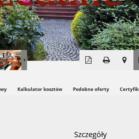
Leaflet
|
©
OpenStreetMap
owy
Kalkulator kosztów
Podobne oferty
Certyfi
Szczegóły