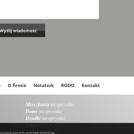
a
O firmie
Notatnik
RODO
Kontakt
Mieszkania
na sprzedaż
Domy
na sprzedaż
Działki
na sprzedaż
Lokale
na sprzedaż
Hale
na sprzedaż
indywidualnych potrzeb klientów.