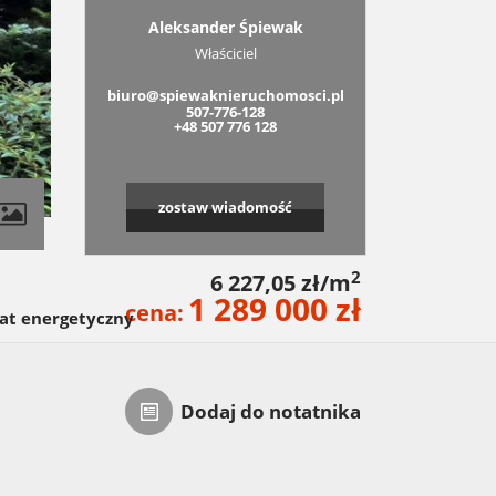
Aleksander Śpiewak
Właściciel
biuro@spiewaknieruchomosci.pl
507-776-128
+48 507 776 128
zostaw wiadomość
contributors
2
6 227,05 zł/m
1 289 000 zł
cena:
kat energetyczny
Dodaj do notatnika