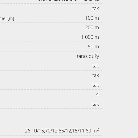
tak
100 m
znej [m]
200 m
1 000 m
50 m
taras duży
tak
tak
tak
4
tak
2
26,10/15,70/12,65/12,15/11,60 m