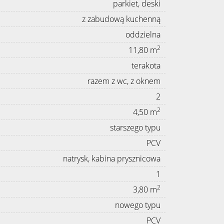
parkiet, deski
z zabudową kuchenną
oddzielna
2
11,80 m
terakota
razem z wc, z oknem
2
2
4,50 m
starszego typu
PCV
natrysk, kabina prysznicowa
1
2
3,80 m
nowego typu
PCV