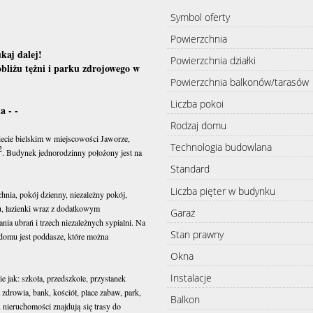
Symbol oferty
Powierzchnia
kaj dalej!
Powierzchnia działki
bliżu tężni i parku zdrojowego w
Powierzchnia balkonów/tarasów
Liczba pokoi
 - -
Rodzaj domu
cie bielskim w miejscowości Jaworze,
Technologia budowlana
2
. Budynek jednorodzinny położony jest na
Standard
Liczba pięter w budynku
chnia, pokój dzienny, niezależny pokój,
u, łazienki wraz z dodatkowym
Garaż
nia ubrań i trzech niezależnych sypialni. Na
Stan prawny
w domu jest poddasze, które można
Okna
Instalacje
e jak: szkoła, przedszkole, przystanek
zdrowia, bank, kościół, place zabaw, park,
Balkon
u nieruchomości znajdują się trasy do