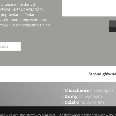
 przeze mnie danych
 ŚPIEWAK NIERUCHOMOŚCI.
 poprawiania. Podanie
 w celu marketingowym oraz
mowy lub do podjęcia działań
Strona główn
Mieszkania
na wynajem
Domy
na wynajem
Działki
na wynajem
Lokale
na wynajem
Hale
na wynajem
okies w celach statystycznych oraz w celu dostosowania naszych serwisów do 