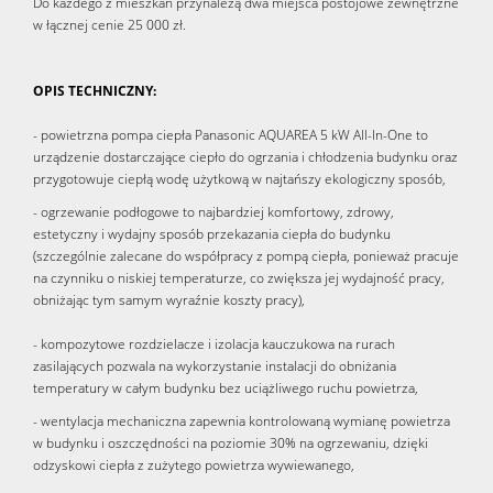
Do każdego z mieszkań przynależą dwa miejsca postojowe zewnętrzne
w łącznej cenie 25 000 zł.
OPIS TECHNICZNY:
- powietrzna pompa ciepła Panasonic AQUAREA 5 kW All-In-One to
urządzenie dostarczające ciepło do ogrzania i chłodzenia budynku oraz
przygotowuje ciepłą wodę użytkową w najtańszy ekologiczny sposób,
- ogrzewanie podłogowe to najbardziej komfortowy, zdrowy,
estetyczny i wydajny sposób przekazania ciepła do budynku
(szczególnie zalecane do współpracy z pompą ciepła, ponieważ pracuje
na czynniku o niskiej temperaturze, co zwiększa jej wydajność pracy,
obniżając tym samym wyraźnie koszty pracy),
- kompozytowe rozdzielacze i izolacja kauczukowa na rurach
zasilających pozwala na wykorzystanie instalacji do obniżania
temperatury w całym budynku bez uciążliwego ruchu powietrza,
- wentylacja mechaniczna zapewnia kontrolowaną wymianę powietrza
w budynku i oszczędności na poziomie 30% na ogrzewaniu, dzięki
odzyskowi ciepła z zużytego powietrza wywiewanego,