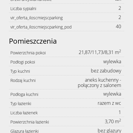
2
Liczba sypialni
2
vir_oferta_iloscmiejscparking
40
vir_oferta_iloscmiejscparking_pod
Pomieszczenia
2
21,87/11,73/8,31 m
Powierzchnia pokoi
wylewka
Podłogi pokoi
bez zabudowy
Typ kuchni
aneks kuchenny -
Rodzaj kuchni
połączony z salonem
wylewka
Podłoga kuchni
razem z wc
Typ łazienki
1
Liczba łazienek
2
3,70 m
Powierzchnia łazienki
bez glazury
Glazura łazienki