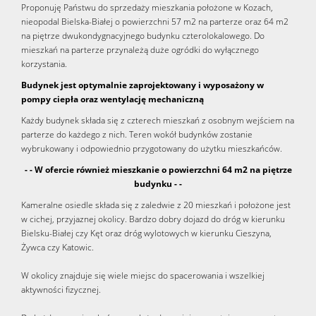
Proponuję Państwu do sprzedaży mieszkania położone w Kozach,
nieopodal Bielska-Białej o powierzchni 57 m2 na parterze oraz 64 m2
na piętrze dwukondygnacyjnego budynku czterolokalowego. Do
mieszkań na parterze przynależą duże ogródki do wyłącznego
korzystania.
Budynek jest optymalnie zaprojektowany i wyposażony w
pompy ciepła oraz wentylację mechaniczną
Każdy budynek składa się z czterech mieszkań z osobnym wejściem na
parterze do każdego z nich. Teren wokół budynków zostanie
wybrukowany i odpowiednio przygotowany do użytku mieszkańców.
- - W ofercie również mieszkanie o powierzchni 64 m2 na piętrze
budynku - -
Kameralne osiedle składa się z zaledwie z 20 mieszkań i położone jest
w cichej, przyjaznej okolicy. Bardzo dobry dojazd do dróg w kierunku
Bielsku-Białej czy Kęt oraz dróg wylotowych w kierunku Cieszyna,
Żywca czy Katowic.
W okolicy znajduje się wiele miejsc do spacerowania i wszelkiej
aktywności fizycznej.