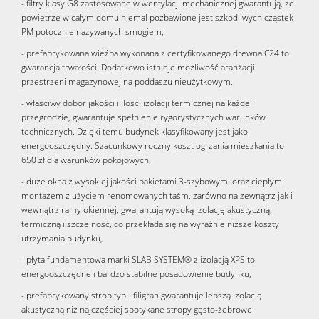
- filtry klasy G8 zastosowane w wentylacji mechanicznej gwarantują, że
powietrze w całym domu niemal pozbawione jest szkodliwych cząstek
PM potocznie nazywanych smogiem,
- prefabrykowana więźba wykonana z certyfikowanego drewna C24 to
gwarancja trwałości. Dodatkowo istnieje możliwość aranżacji
przestrzeni magazynowej na poddaszu nieużytkowym,
- właściwy dobór jakości i ilości izolacji termicznej na każdej
przegrodzie, gwarantuje spełnienie rygorystycznych warunków
technicznych. Dzięki temu budynek klasyfikowany jest jako
energooszczędny. Szacunkowy roczny koszt ogrzania mieszkania to
650 zł dla warunków pokojowych,
- duże okna z wysokiej jakości pakietami 3-szybowymi oraz ciepłym
montażem z użyciem renomowanych taśm, zarówno na zewnątrz jak i
wewnątrz ramy okiennej, gwarantują wysoką izolację akustyczną,
termiczną i szczelność, co przekłada się na wyraźnie niższe koszty
utrzymania budynku,
- płyta fundamentowa marki SLAB SYSTEM® z izolacją XPS to
energooszczędne i bardzo stabilne posadowienie budynku,
- prefabrykowany strop typu filigran gwarantuje lepszą izolację
akustyczną niż najczęściej spotykane stropy gęsto-żebrowe.