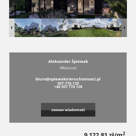
Dzialki
Obiekty
RODO
Aleksander Śpiewak
Właściciel
biuro@spiewaknieruchomosci.pl
Kontak
507-776-128
+48 507 776 128
zostaw wiadomość
2
9 122,81 zł/m