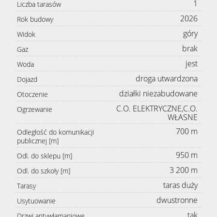
1
Liczba tarasów
2026
Rok budowy
góry
Widok
brak
Gaz
jest
Woda
droga utwardzona
Dojazd
działki niezabudowane
Otoczenie
C.O. ELEKTRYCZNE,C.O.
Ogrzewanie
WŁASNE
700 m
Odległość do komunikacji
publicznej [m]
950 m
Odl. do sklepu [m]
3 200 m
Odl. do szkoły [m]
taras duży
Tarasy
dwustronne
Usytuowanie
tak
Drzwi antywłamaniowe